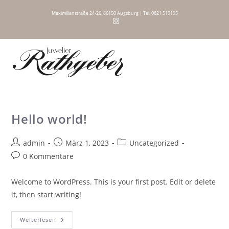
Zum
Maximilianstraße 24-26, 86150 Augsburg | Tel. 0821 519195
Inhalt
springen
Hello world!
Beitrags-
Beitrag
Beitrags-
admin
März 1, 2023
Uncategorized
Autor:
veröffentlicht:
Kategorie:
Beitrags-
0 Kommentare
Kommentare:
Welcome to WordPress. This is your first post. Edit or delete
it, then start writing!
Hello
Weiterlesen
World!